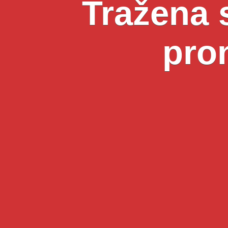
Trаžena s
pro