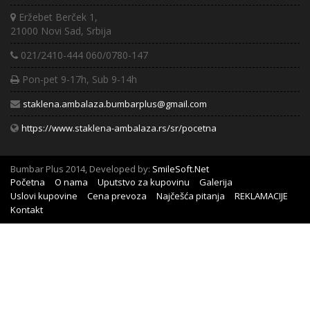
Eržebet Berček 1,
21000 Novi Sad, Srbija
021/2410-444 060/0780-147
Pon-pet 9-17h, Sub 9-14h
staklena.ambalaza.bumbarplus@gmail.com
https://www.staklena-ambalaza.rs/sr/pocetna
Bumbar Plus 2014, Developed by:
SmileSoft.Net
Početna
O nama
Uputstvo za kupovinu
Galerija
Uslovi kupovine
Cena prevoza
Najčešća pitanja
REKLAMACIJE
Kontakt