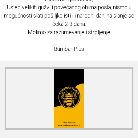
Usled velikih gužvi i povećanog obima posla, nismo u
Najčešća pitanja
mogućnosti slati pošiljke isti ili naredni dan, na slanje se
čeka 2-3 dana.
REKLAMACIJE
Molimo za razumevanje i strpljenje
Kontakt
Bumbar Plus