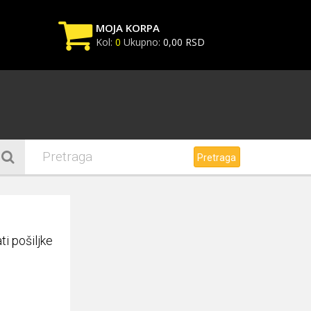
MOJA KORPA
Kol:
0
Ukupno:
0,00 RSD
Vaša korpa je trenutno
prazna
Ubacite u korpu proizvode na
sledeći način:
Pretraga
i pošiljke
Korpa