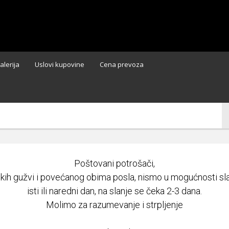
alerija
Uslovi kupovine
Cena prevoza
Poštovani potrošači,
ikih gužvi i povećanog obima posla, nismo u mogućnosti slat
isti ili naredni dan, na slanje se čeka 2-3 dana.
Molimo za razumevanje i strpljenje