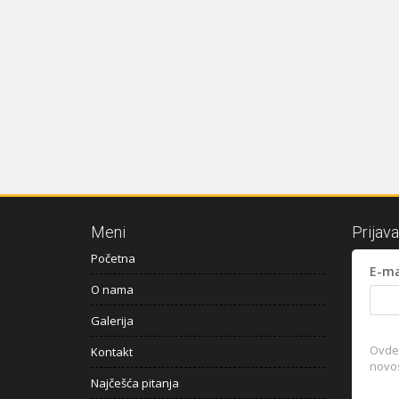
Meni
Prijav
Početna
E-ma
O nama
Galerija
Ovde 
Kontakt
novost
Najčešća pitanja