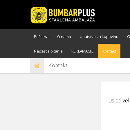
Početna
O nama
Uputstvo za kupovinu
G
Najčešća pitanja
REKLAMACIJE
Kontakt
Kontakt
Usled vel