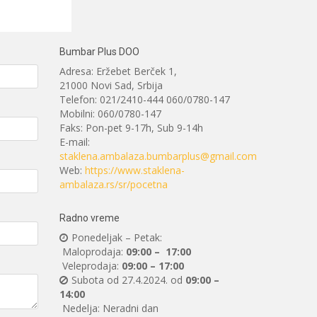
Bumbar Plus DOO
Adresa: Eržebet Berček 1,
21000 Novi Sad, Srbija
Telefon: 021/2410-444 060/0780-147
Mobilni: 060/0780-147
Faks: Pon-pet 9-17h, Sub 9-14h
E-mail:
staklena.ambalaza.bumbarplus@gmail.com
Web:
https://www.staklena-
ambalaza.rs/sr/pocetna
Radno vreme
Ponedeljak – Petak:
Maloprodaja:
09:00 – 17:00
Veleprodaja:
09:00 – 17:00
Subota od 27.4.2024. od
09:00 –
14:00
Nedelja: Neradni dan