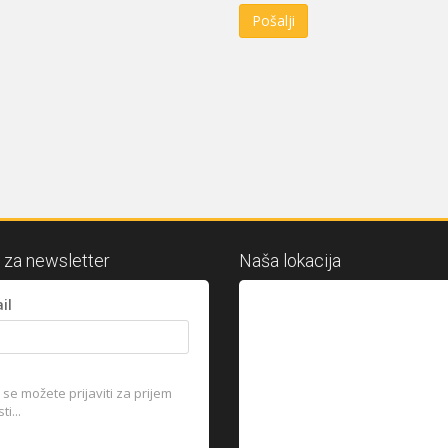
Pošalji
a za newsletter
Naša lokacija
il
se možete prijaviti za prijem
i...