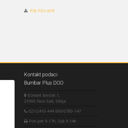
PIB
PDV
APR
Kontakt podaci
Bumbar Plus DOO
Eržebet Berček 1,
21000 Novi Sad, Srbija
021/2410-444 060/0780-147
Pon-pet 9-17h, Sub 9-14h