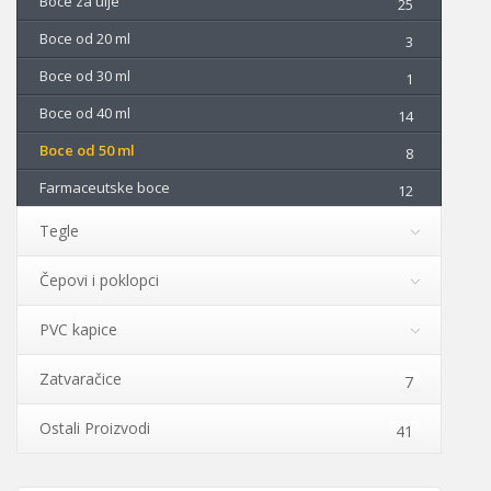
Boce za ulje
25
Boce od 20 ml
3
Boce od 30 ml
1
Boce od 40 ml
14
Boce od 50 ml
8
Farmaceutske boce
12
Tegle
Čepovi i poklopci
PVC kapice
Zatvaračice
7
Ostali Proizvodi
41