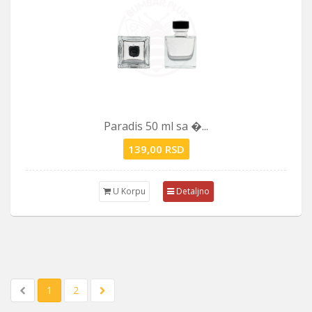
Paradis 50 ml sa �...
139,00 RSD
U Korpu
Detaljno
1
2