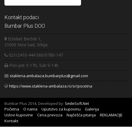
Kontakt podaci
Bumbar Plus DOO
Eržebet Berček 1,
21000 Novi Sad, Srbija
021/2410-444 060/0780-147
Pon-pet 9-17h, Sub 9-14h
staklena.ambalaza.bumbarplus@gmail.com
https://www.staklena-ambalaza.rs/sr/pocetna
Bumbar Plus 2014, Developed by:
SmileSoft.Net
Početna
O nama
Uputstvo za kupovinu
Galerija
Uslovi kupovine
Cena prevoza
Najčešća pitanja
REKLAMACIJE
Kontakt