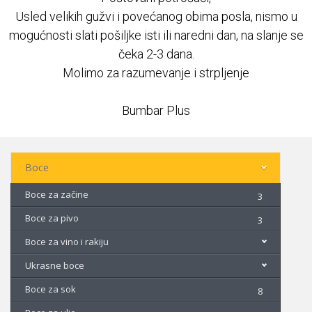
Usled velikih gužvi i povećanog obima posla, nismo u
Najčešća pitanja
mogućnosti slati pošiljke isti ili naredni dan, na slanje se
čeka 2-3 dana.
REKLAMACIJE
Molimo za razumevanje i strpljenje
Kontakt
Bumbar Plus
Boce
Boce za začine
3
Boce za pivo
3
Boce za vino i rakiju
Ukrasne boce
Boce za sok
8