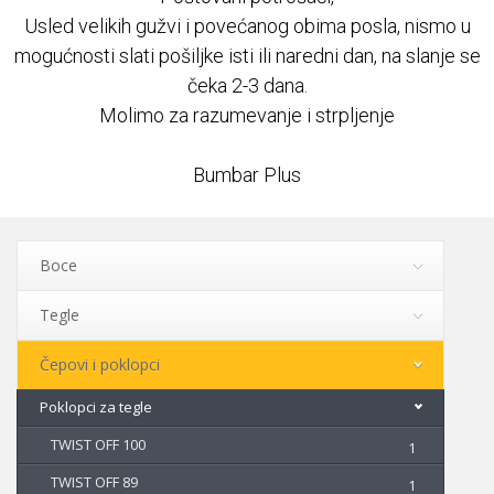
Usled velikih gužvi i povećanog obima posla, nismo u
Najčešća pitanja
mogućnosti slati pošiljke isti ili naredni dan, na slanje se
čeka 2-3 dana.
REKLAMACIJE
Molimo za razumevanje i strpljenje
Kontakt
Bumbar Plus
Boce
Tegle
Čepovi i poklopci
Poklopci za tegle
TWIST OFF 100
1
TWIST OFF 89
1