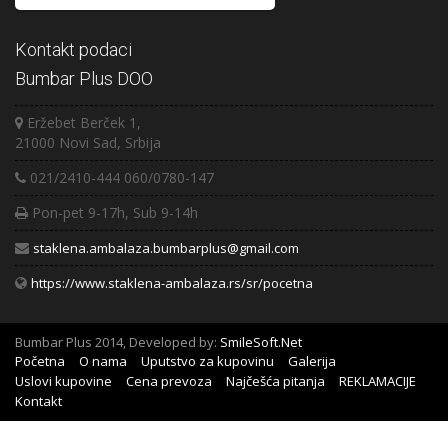
Kontakt podaci
Bumbar Plus DOO
Eržebet Berček 1,
21000 Novi Sad, Srbija
021/2410-444 060/0780-147
Pon-pet 9-17h, Sub 9-14h
staklena.ambalaza.bumbarplus@gmail.com
https://www.staklena-ambalaza.rs/sr/pocetna
Bumbar Plus 2014, Developed by:
SmileSoft.Net
Početna
O nama
Uputstvo za kupovinu
Galerija
Uslovi kupovine
Cena prevoza
Najčešća pitanja
REKLAMACIJE
Kontakt