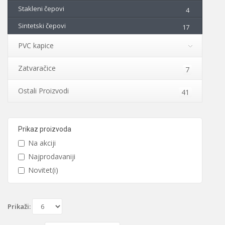
Stakleni čepovi
4
Sintetski čepovi
17
PVC kapice
Zatvaračice
7
Ostali Proizvodi
41
Prikaz proizvoda
Na akciji
Najprodavaniji
Novitet(i)
Prikaži: