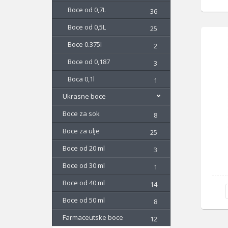
Boce od 0,7L
36
Boce od 0,5L
25
Boce 0.375l
2
Boce od 0,187
3
Boca 0,1l
1
Ukrasne boce
Boce za sok
8
Boce za ulje
25
Boce od 20 ml
3
Boce od 30 ml
1
Boce od 40 ml
14
Boce od 50 ml
8
Farmaceutske boce
12