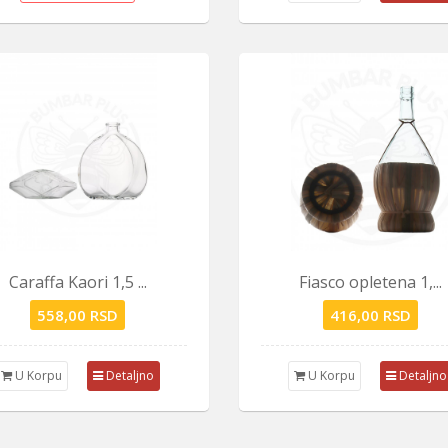
Caraffa Kaori 1,5 ...
Fiasco opletena 1,...
558,00 RSD
416,00 RSD
U Korpu
Detaljno
U Korpu
Detaljno