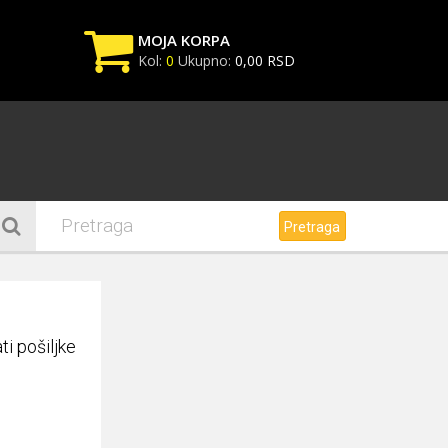
MOJA KORPA
Kol:
0
Ukupno:
0,00 RSD
Vaša korpa je trenutno
prazna
Ubacite u korpu proizvode na
sledeći način:
Pretraga
i pošiljke
Korpa