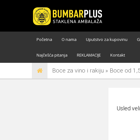
Početna
O nama
Uputstvo za kupovinu
G
Najčešća pitanja
REKLAMACIJE
Kontakt
Boce za vino i rakiju » Boce od 1,
Usled vel