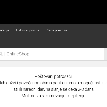
alerija
Uslovi kupovine
Cena prevoza
5L | OnlineShop
Poštovani potrošači,
ikih gužvi i povećanog obima posla, nismo u mogućnosti slat
isti ili naredni dan, na slanje se čeka 2-3 dana.
Molimo za razumevanje i strpljenje