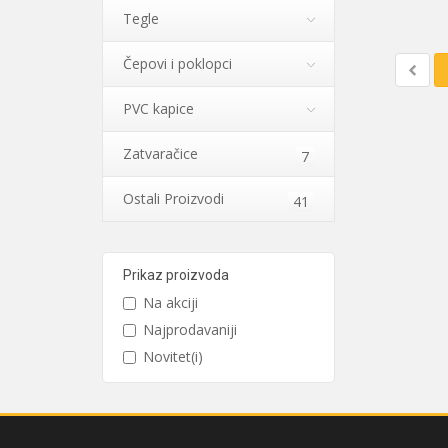
Tegle
Čepovi i poklopci
PVC kapice
Zatvaračice
7
Ostali Proizvodi
41
Prikaz proizvoda
Na akciji
Najprodavaniji
Novitet(i)