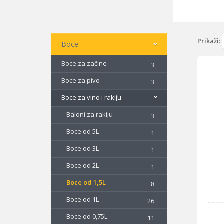
Prikaži:
Boce
Boce za začine
3
Boce za pivo
3
Boce za vino i rakiju
Baloni za rakiju
3
Boce od 5L
1
Boce od 3L
1
Boce od 2L
1
Boce od 1,5L
8
Boce od 1L
26
Boce od 0,75L
11