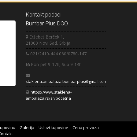
Kontakt podaci
Bumbar Plus DOO
Eržebet Berček 1,
21000 Novi Sad, Srbija
021/2410-444 060/0780-147
Pon-pet 9-17h, Sub 9-14h
staklena.ambalaza.bumbarplus@gmail.com
https://www.staklena-
ambalaza.rs/sr/pocetna
kupovinu
Galerija
Uslovi kupovine
Cena prevoza
Kontakt