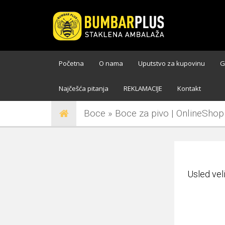
Početna
O nama
Uputstvo za kupovinu
G
Najčešća pitanja
REKLAMACIJE
Kontakt
Boce » Boce za pivo | OnlineShop
Usled vel