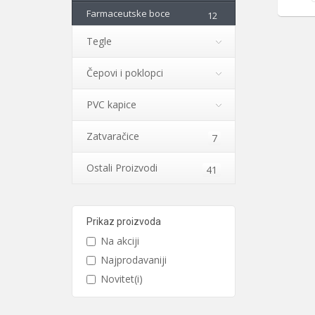
Farmaceutske boce
12
Tegle
Čepovi i poklopci
PVC kapice
Zatvaračice
7
Ostali Proizvodi
41
Prikaz proizvoda
Na akciji
Najprodavaniji
Novitet(i)