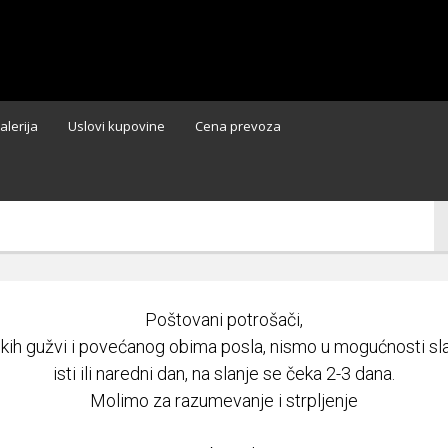
alerija
Uslovi kupovine
Cena prevoza
Poštovani potrošači,
ikih gužvi i povećanog obima posla, nismo u mogućnosti slat
isti ili naredni dan, na slanje se čeka 2-3 dana.
Molimo za razumevanje i strpljenje