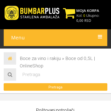
MOJA KORPA
Kol:
0
Ukupno:
0,00 RSD
Vaša korpa je trenutno
prazna
Menu
Ubacite u korpu proizvode na
sledeći način:
Početna
Boce za vino i rakiju » Boce od 0,5L |
O nama
OnlineShop
Uputstvo za kupovinu
Galerija
Pretraga
Korpa
Uslovi kupovine
Cena prevoza
Poštovani potrošači,