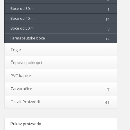
Boce od 30 ml
1
Boce od 40 ml
14
Boce od 50 ml
8
Farmaceutske boce
12
Tegle
Čepovi i poklopci
PVC kapice
Zatvaračice
7
Ostali Proizvodi
41
Prikaz proizvoda