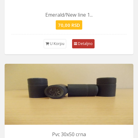
Emerald/New line 1...
70,00 RSD
U Korpu
Detaljno
Pvc 30x50 crna