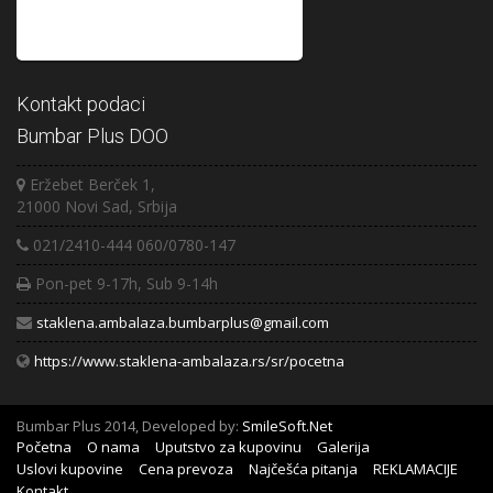
Kontakt podaci
Bumbar Plus DOO
Eržebet Berček 1,
21000 Novi Sad, Srbija
021/2410-444 060/0780-147
Pon-pet 9-17h, Sub 9-14h
staklena.ambalaza.bumbarplus@gmail.com
https://www.staklena-ambalaza.rs/sr/pocetna
Bumbar Plus 2014, Developed by:
SmileSoft.Net
Početna
O nama
Uputstvo za kupovinu
Galerija
Uslovi kupovine
Cena prevoza
Najčešća pitanja
REKLAMACIJE
Kontakt