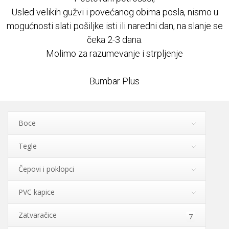
Usled velikih gužvi i povećanog obima posla, nismo u
Najčešća pitanja
mogućnosti slati pošiljke isti ili naredni dan, na slanje se
čeka 2-3 dana.
REKLAMACIJE
Molimo za razumevanje i strpljenje
Kontakt
Bumbar Plus
Boce
Tegle
Čepovi i poklopci
PVC kapice
Zatvaračice
7