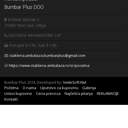
Bumbar Plus DOO
Eržebet Berček 1,
21000 Novi Sad, Srbija
021/2410-444 060/0780-147
Pon-pet 9-17h, Sub 9-14h
staklena.ambalaza.bumbarplus@gmail.com
https://www.staklena-ambalaza.rs/sr/pocetna
Bumbar Plus 2014, Developed by:
SmileSoft.Net
Početna
O nama
Uputstvo za kupovinu
Galerija
Uslovi kupovine
Cena prevoza
Najčešća pitanja
REKLAMACIJE
Kontakt