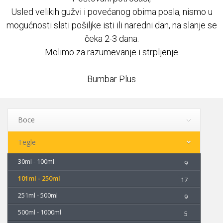
Usled velikih gužvi i povećanog obima posla, nismo u
Najčešća pitanja
mogućnosti slati pošiljke isti ili naredni dan, na slanje se
čeka 2-3 dana.
REKLAMACIJE
Molimo za razumevanje i strpljenje
Kontakt
Bumbar Plus
Boce
Tegle
30ml - 100ml
9
101ml - 250ml
17
251ml - 500ml
9
500ml - 1000ml
5