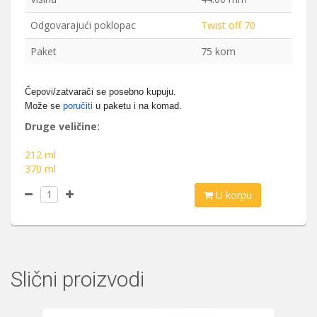
Odgovarajući poklopac
Twist off 70
Paket
75 kom
Čepovi/zatvarači se posebno kupuju.
Može se
poručiti
u paketu i na komad.
Druge veličine:
212 ml
370 ml
U korpu
Slični proizvodi