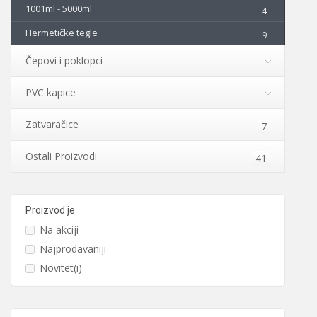
1001ml - 5000ml
4
Hermetičke tegle
9
Čepovi i poklopci
PVC kapice
Zatvaračice
7
Ostali Proizvodi
41
Proizvod je
Na akciji
Najprodavaniji
Novitet(i)