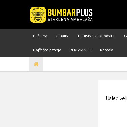
Početna
O nama
Uputstvo za kupovinu
G
Najčešća pitanja
REKLAMACIJE
Kontakt
Usled vel