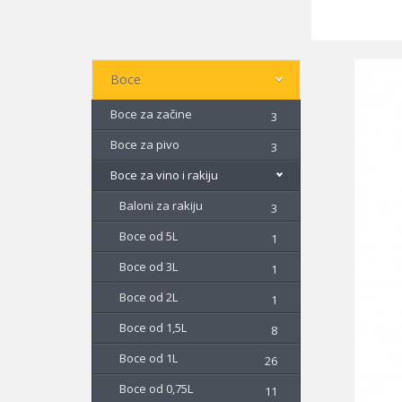
Boce
Boce za začine
3
Boce za pivo
3
Boce za vino i rakiju
Baloni za rakiju
3
Boce od 5L
1
Boce od 3L
1
Boce od 2L
1
Boce od 1,5L
8
Boce od 1L
26
Boce od 0,75L
11