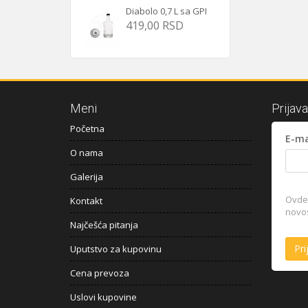
Diabolo 0,7 L sa GPI
419,00 RSD
Meni
Prijav
Početna
E-ma
O nama
Galerija
Ovde 
Kontakt
novost
Najčešća pitanja
Uputstvo za kupovinu
Cena prevoza
Uslovi kupovine