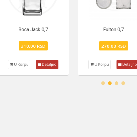
0,7
Fulton 0,7
D
270,00 RSD
etaljno
U Korpu
Detaljno
U 