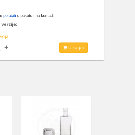
se
poručiti
u paketu i na komad.
 verzije:
voja
U korpu