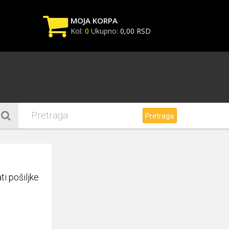
MOJA KORPA
Kol:
0
Ukupno:
0,00 RSD
Vaša korpa je trenutno
prazna
Ubacite u korpu proizvode na
sledeći način:
Pretraga
i pošiljke
Korpa