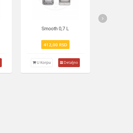
Smooth 0,7 L
Rođendanska 0,7 (...
412,00 RSD
1.320,00 RSD
Korpu
Detaljno
Nema na lageru