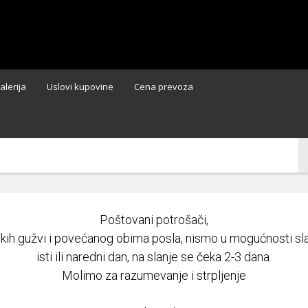
alerija
Uslovi kupovine
Cena prevoza
Poštovani potrošači,
ikih gužvi i povećanog obima posla, nismo u mogućnosti slat
isti ili naredni dan, na slanje se čeka 2-3 dana.
Molimo za razumevanje i strpljenje