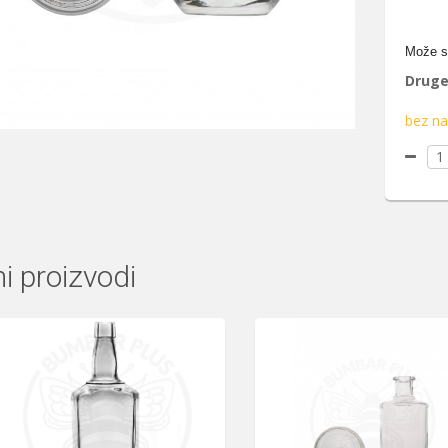
Može 
Druge
bez na
ni proizvodi