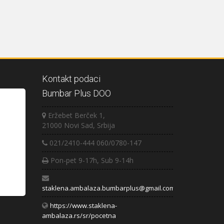
Kontakt podaci
Bumbar Plus DOO
Eržebet Berček 1,
21000 Novi Sad, Srbija
021/2410-444 060/0780-147
Pon-pet 9-17h, Sub 9-14h
staklena.ambalaza.bumbarplus@gmail.com
https://www.staklena-
ambalaza.rs/sr/pocetna