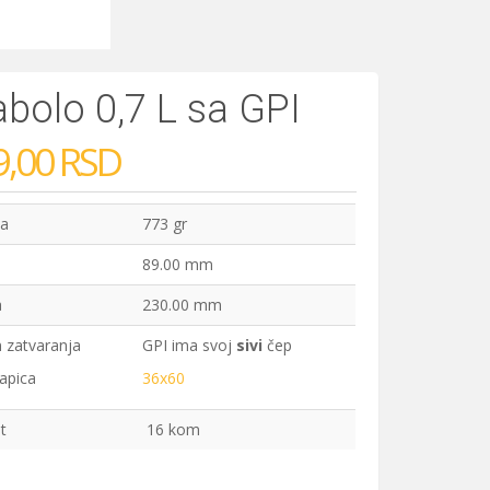
abolo 0,7 L sa GPI
9,00 RSD
na
773 gr
a
89.00 mm
a
230.00 mm
 zatvaranja
GPI ima svoj
sivi
čep
apica
36x60
t
16 kom