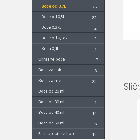
Boce od 0,7L
36
Boce od 0,5L
25
Boce 0.375l
2
Boce od 0,187
3
Boca 0,1l
1
Ukrasne boce
Boce za sok
8
Boce za ulje
25
Slič
Boce od 20 ml
3
Boce od 30 ml
1
Boce od 40 ml
14
Boce od 50 ml
8
Farmaceutske boce
12