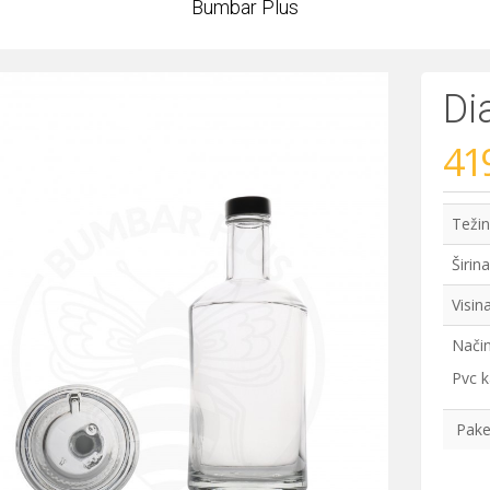
Bumbar Plus
Di
41
Teži
Širin
Visin
Način
Pvc k
Pake