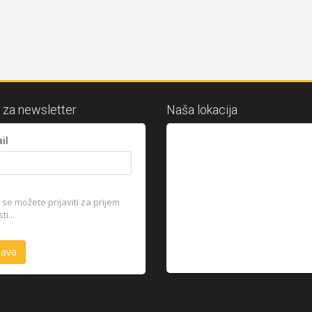
a za newsletter
Naša lokacija
il
se možete prijaviti za prijem
i...