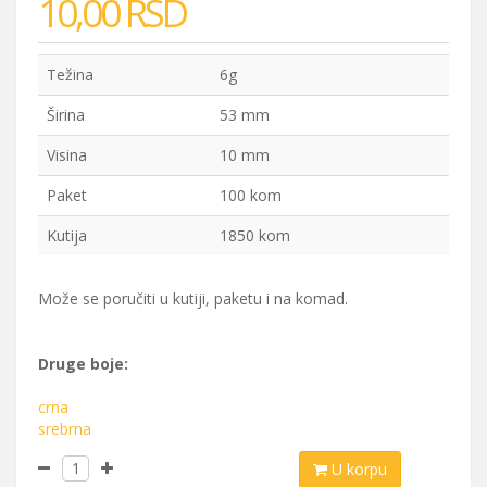
10,00 RSD
Težina
6g
Širina
53 mm
Visina
10 mm
Paket
100 kom
Kutija
1850 kom
Može se poručiti u kutiji, paketu i na komad.
Druge boje:
crna
srebrna
U korpu