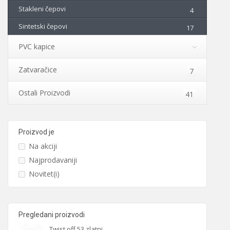
Stakleni čepovi
4
Sintetski čepovi
17
PVC kapice
Zatvaračice
7
Ostali Proizvodi
41
Proizvod je
Na akciji
Najprodavaniji
Novitet(i)
Pregledani proizvodi
Twist off 53 zlatni