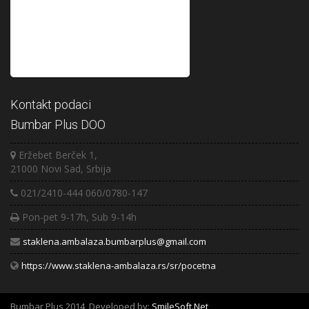
Kontakt podaci
Bumbar Plus DOO
Eržebet Berček 1,
21000 Novi Sad, Srbija
021/2410-444 060/0780-147
Pon-pet 9-17h, Sub 9-14h
staklena.ambalaza.bumbarplus@gmail.com
https://www.staklena-ambalaza.rs/sr/pocetna
Bumbar Plus 2014, Developed by:
SmileSoft.Net