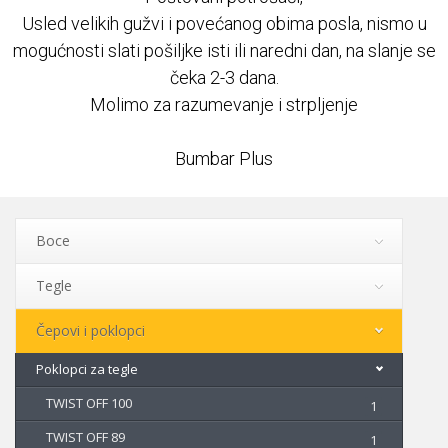
Usled velikih gužvi i povećanog obima posla, nismo u
Najčešća pitanja
mogućnosti slati pošiljke isti ili naredni dan, na slanje se
čeka 2-3 dana.
REKLAMACIJE
Molimo za razumevanje i strpljenje
Kontakt
Bumbar Plus
Boce
Tegle
Čepovi i poklopci
Poklopci za tegle
TWIST OFF 100
1
TWIST OFF 89
1